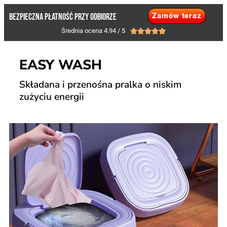
Zamów teraz
BEZPIECZNA PŁATNOŚĆ PRZY ODBIORZE
Średnia ocena 4.94 / 5





EASY WASH
Składana i przenośna pralka o niskim
zużyciu energii