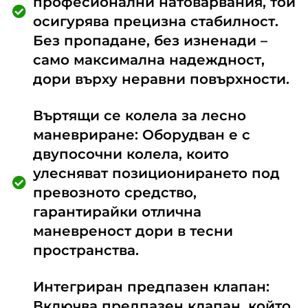
професионални натоварвания, той
осигурява прецизна стабилност.
Без пропадане, без изненади –
само максимална надеждност,
дори върху неравни повърхности.
Въртящи се колела за лесно
маневриране: Оборудван е с
двупосочни колела, които
улесняват позиционирането под
превозното средство,
гарантирайки отлична
маневреност дори в тесни
пространства.
Интегриран предпазен клапан:
Включва предпазен клапан, който