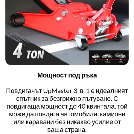
Мощност под ръка
Повдигачът UpMaster 3-в-1 е идеалният
спътник за безгрижно пътуване. С
повдигаща мощност до 40 квинтала, той
може да повдига автомобили, камиони
или каравани без никакво усилие от
ваша страна.