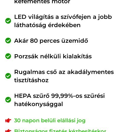
kefementes motor
LED világítás a szívófejen a jobb
láthatóság érdekében
Akár 80 perces üzemidő
Porzsák nélküli kialakítás
Rugalmas cső az akadálymentes
tisztításhoz
HEPA szűrő 99,99%-os szűrési
hatékonysággal
30 napon belüli elállási jog
Biztonságos fizetés kézbesítéskor