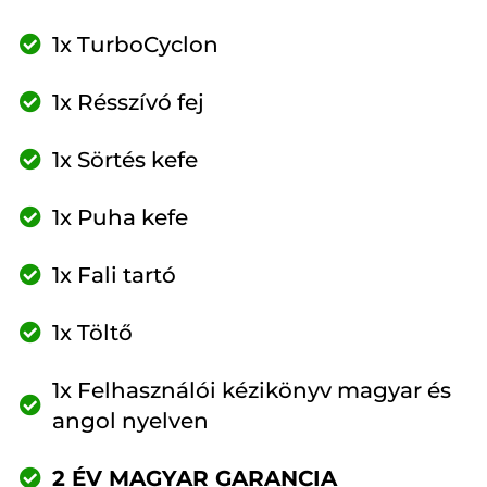
1x TurboCyclon
1x Résszívó fej
1x Sörtés kefe
1x Puha kefe
1x Fali tartó
1x Töltő
1x Felhasználói kézikönyv magyar és
angol nyelven
2 ÉV MAGYAR GARANCIA