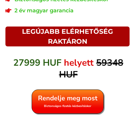
2 év magyar garancia
LEGÚJABB ELÉRHETŐSÉG
RAKTÁRON
27999 HUF
helyett
59348
HUF
Rendelje meg most
Biztonságos fizetés kézbesítéskor