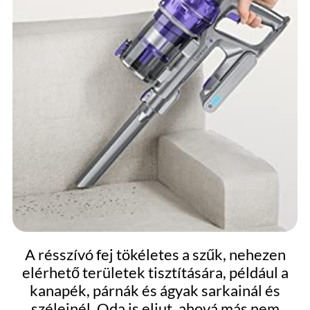
A résszívó fej tökéletes a szűk, nehezen
elérhető területek tisztítására, például a
kanapék, párnák és ágyak sarkainál és
széleinél. Oda is eljut, ahová más nem