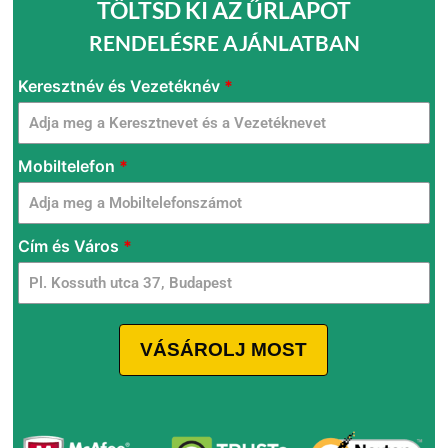
TÖLTSD KI AZ ŰRLAPOT
RENDELÉSRE AJÁNLATBAN
Flamyfox
Keresztnév és Vezetéknév
*
Aspirapolvere
Ungheria
Mobiltelefon
*
Cím és Város
*
VÁSÁROLJ MOST