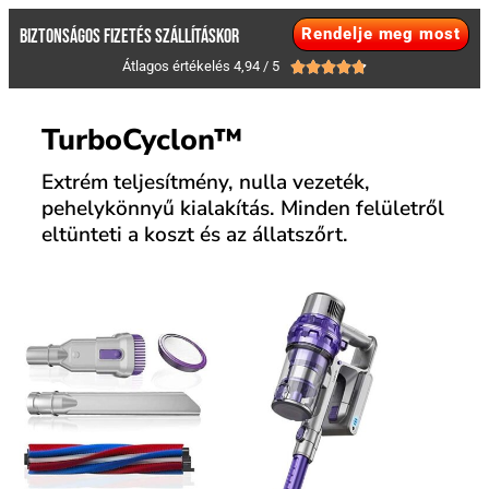
Rendelje meg most
BIZTONSÁGOS FIZETÉS SZÁLLÍTÁSKOR
Átlagos értékelés 4,94 / 5





TurboCyclon™
Extrém teljesítmény, nulla vezeték,
pehelykönnyű kialakítás. Minden felületről
eltünteti a koszt és az állatszőrt.