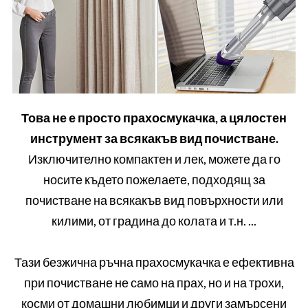
Това не е просто прахосмукачка, а цялостен
инструмент за всякакъв вид почистване.
Изключително компактен и лек, можете да го
носите където пожелаете, подходящ за
почистване на всякакъв вид повърхности или
килими, от градина до колата и т.н. ...
Тази безжична ръчна прахосмукачка е ефективна
при почистване не само на прах, но и на трохи,
косми от домашни любимци и други замърсени