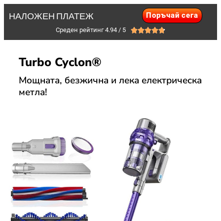
Поръчай сега
НАЛОЖЕН ПЛАТЕЖ
Среден рейтинг 4.94 / 5





Turbo Cyclon®
Мощната, безжична и лека електрическа
метла!