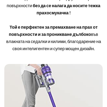
повърхности
без да се налага да носите тежка
прахосмукачка !
Той е перфектен за премахване на прах от
повърхности и за проникване дълбоко
във
влакната на седалки и килими, благодарение на
своя интелигентен и супер мощен дизайн.