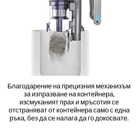
Благодарение на прецизния механизъм
за изпразване на контейнера,
изсмуканият прах и мръсотия се
отстраняват от контейнера само с една
ръка, без да се налага да го докосвате.