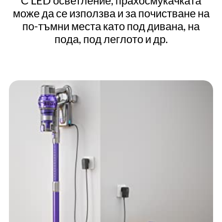
С LED осветление, прахосмукачката
може да се използва и за почистване на
по-тъмни места като под дивана, на
пода, под леглото и др.