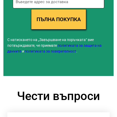
С натискането на „Завършване на поръчката“ вие
потвърждавате, че приемате
политиката за защита на
данните
и
политиката за поверителност
.
Чести въпроси