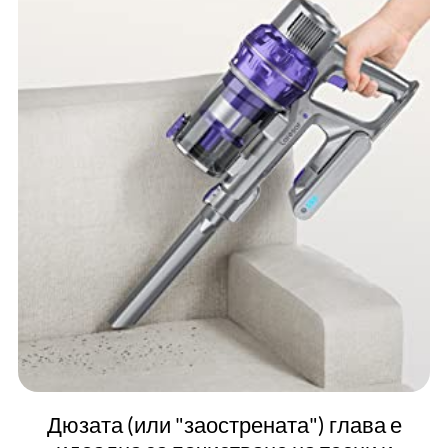
Дюзата (или "заострената") глава е