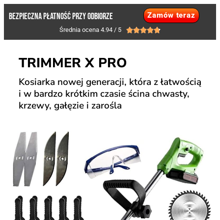
Zamów teraz
BEZPIECZNA PŁATNOŚĆ PRZY ODBIORZE
Średnia ocena 4.94 / 5





TRIMMER X PRO
Kosiarka nowej generacji, która z łatwością
i w bardzo krótkim czasie ścina chwasty,
krzewy, gałęzie i zarośla