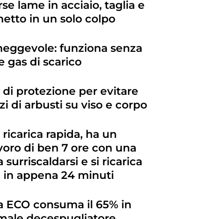
se lame in acciaio, taglia e
netto in un solo colpo
neggevole: funziona senza
i e gas di scarico
di protezione per evitare
zi di arbusti su viso e corpo
a ricarica rapida, ha un
voro di ben 7 ore con una
 surriscaldarsi e si ricarica
in appena 24 minuti
ma ECO consuma il 65% in
male decespugliatore