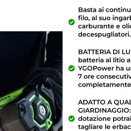
Basta ai continui
filo, al suo ing
carburante e ol
decespugliatori.
BATTERIA DI LU
batteria al litio
YGOPower ha un
7 ore consecutive
completamente 
ADATTO A QUALS
GIARDINAGGIO: G
dotazione potrai
tagliare le erbac