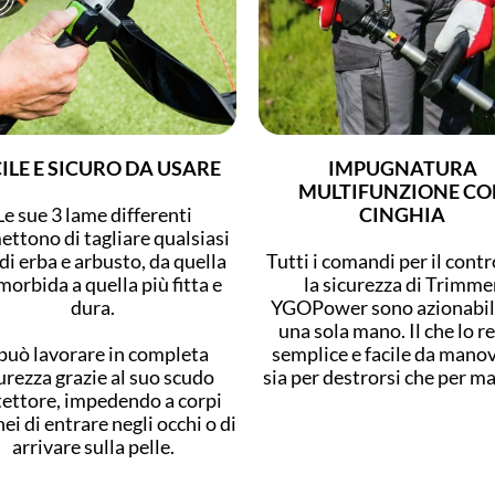
ILE E SICURO DA USARE
IMPUGNATURA
MULTIFUNZIONE CO
Le sue 3 lame differenti
CINGHIA
ttono di tagliare qualsiasi
 di erba e arbusto, da quella
Tutti i comandi per il contr
morbida a quella più fitta e
la sicurezza di Trimme
dura.
YGOPower sono azionabil
una sola mano. Il che lo r
 può lavorare in completa
semplice e facile da mano
urezza grazie al suo scudo
sia per destrorsi che per ma
ettore, impedendo a corpi
ei di entrare negli occhi o di
arrivare sulla pelle.