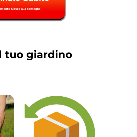
amento Sicuro alla consegna
l tuo giardino