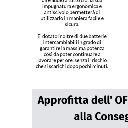
dire addio a tutto ciò: la sua
impugnatura ergonomica e
antiscivolo permetterà di
utilizzarlo in maniera facile e
sicura.
E’ dotato inoltre di due batterie
intercambiabili in grado di
garantire la massima potenza
così da poter continuare a
lavorare per ore, senza il rischio
che si scarichi dopo pochi minuti.
Approfitta dell' 
alla Conse