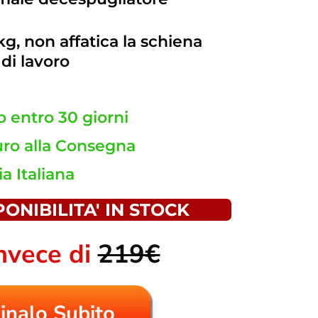
kg, non affatica la schiena
di lavoro
o entro 30 giorni
ro alla Consegna
a Italiana
ONIBILITA' IN STOCK
nvece di
219€
inalo Subito