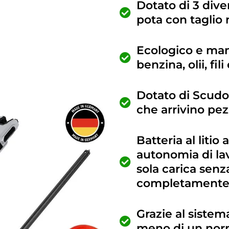
Dotato di 3 diver
pota con taglio 
Ecologico e ma
benzina, olii, fil
Dotato di Scudo 
che arrivino pez
Batteria al litio 
autonomia di la
sola carica senza
completamente 
Grazie al siste
meno di un nor