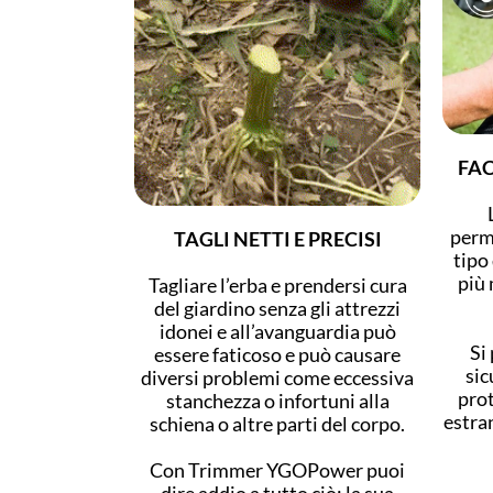
FAC
perme
TAGLI NETTI E PRECISI
tipo
più 
Tagliare l’erba e prendersi cura
del giardino senza gli attrezzi
idonei e all’avanguardia può
Si
essere faticoso e può causare
sic
diversi problemi come eccessiva
prot
stanchezza o infortuni alla
estran
schiena o altre parti del corpo.
Con Trimmer YGOPower puoi