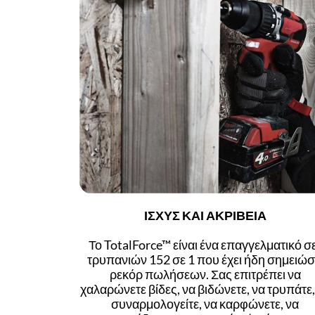
ΙΣΧΥΣ ΚΑΙ ΑΚΡΙΒΕΙΑ
Το TotalForce™ είναι ένα επαγγελματικό σ
τρυπανιών 152 σε 1 που έχει ήδη σημειώσ
ρεκόρ πωλήσεων. Σας επιτρέπει να
χαλαρώνετε βίδες, να βιδώνετε, να τρυπάτε,
συναρμολογείτε, να καρφώνετε, να