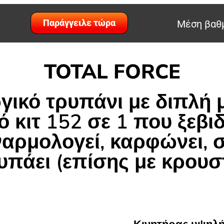
Παράγγειλε τώρα
Μέση βαθμ
TOTAL FORCE
γικό τρυπάνι με διπλή 
 κιτ 152 σε 1 που ξεβιδ
ναρμολογεί, καρφώνει, σ
υπάει (επίσης με κρουσ