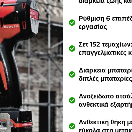
διάρκεια ζωής κα
Ρύθμιση 6 επιπέδ
εργασίας
Σετ 152 τεμαχίων
επαγγελματικές κ
Διάρκεια μπαταρ
διπλές μπαταρίες
Ανοξείδωτο ατσάλ
ανθεκτικά εξαρτ
Ανθεκτική θήκη μ
εύκολα στη μετα