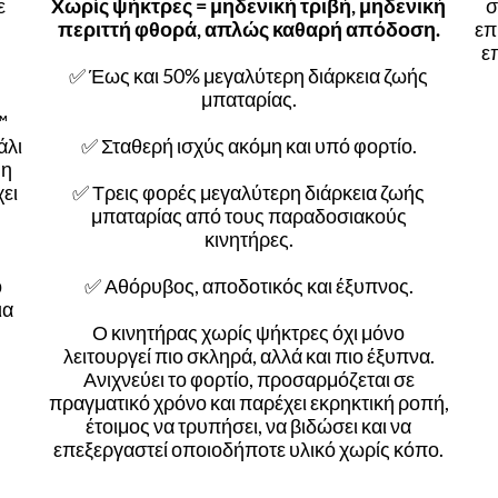
ε
Χωρίς ψήκτρες = μηδενική τριβή, μηδενική
σ
ά
περιττή φθορά, απλώς καθαρή απόδοση.
επ
ε
✅ Έως και 50% μεγαλύτερη διάρκεια ζωής
μπαταρίας.
™
άλι
✅ Σταθερή ισχύς ακόμη και υπό φορτίο.
 η
ει
✅ Τρεις φορές μεγαλύτερη διάρκεια ζωής
μπαταρίας από τους παραδοσιακούς
κινητήρες.
ο
✅ Αθόρυβος, αποδοτικός και έξυπνος.
ια
Ο κινητήρας χωρίς ψήκτρες όχι μόνο
λειτουργεί πιο σκληρά, αλλά και πιο έξυπνα.
Ανιχνεύει το φορτίο, προσαρμόζεται σε
πραγματικό χρόνο και παρέχει εκρηκτική ροπή,
έτοιμος να τρυπήσει, να βιδώσει και να
επεξεργαστεί οποιοδήποτε υλικό χωρίς κόπο.