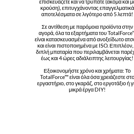
επισκευάζετε και να τρυπάτε (ακόμα και μ
κρούση), επιτυγχάνοντας επαγγελματικ
αποτελέσματα σε λιγότερο από 5 λεπτά!
Σε αντίθεση με παρόμοια προϊόντα στην
αγορά, όλα τα εξαρτήματα του TotalForce
είναι κατασκευασμένα από ανοξείδωτο ατσ
και είναι πιστοποιημένα με ISO. Επιπλέον,
διπλή μπαταρία που περιλαμβάνεται παρέχ
έως και 4 ώρες αδιάλειπτης λειτουργίας!
Εξοικονομήστε χρόνο και χρήματα: Το
TotalForce™ είναι όλα όσα χρειάζεστε στ
εργαστήριο, στο γκαράζ, στο εργοτάξιο ή γ
μικρά έργα DIY!