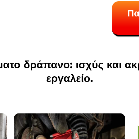
Πα
ατο δράπανο: ισχύς και ακρ
εργαλείο.