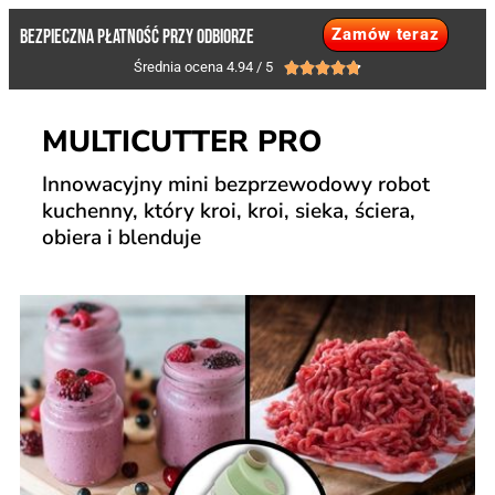
Zamów teraz
BEZPIECZNA PŁATNOŚĆ PRZY ODBIORZE
Średnia ocena 4.94 / 5





MULTICUTTER PRO
Innowacyjny mini bezprzewodowy robot
kuchenny, który kroi, kroi, sieka, ściera,
obiera i blenduje