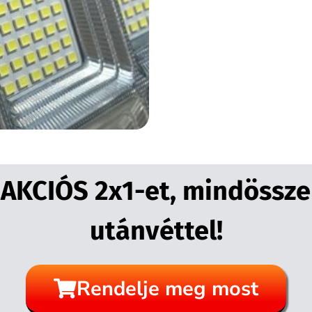
z AKCIÓS 2x1-et, mindössze
utánvéttel!
Rendelje meg most