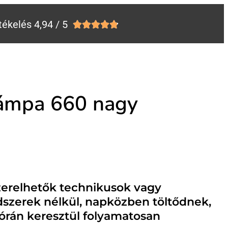
tékelés 4,94 / 5





 lámpa 660 nagy
szerelhetők technikusok vagy
szerek nélkül, napközben töltődnek,
 órán keresztül folyamatosan