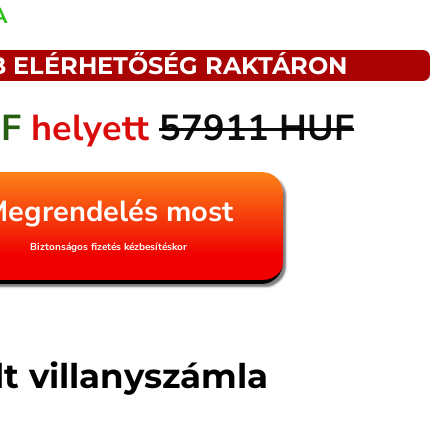
A
 ELÉRHETŐSÉG RAKTÁRON​
UF
helyett
57911 HUF
egrendelés most
Biztonságos fizetés kézbesítéskor
lt villanyszámla