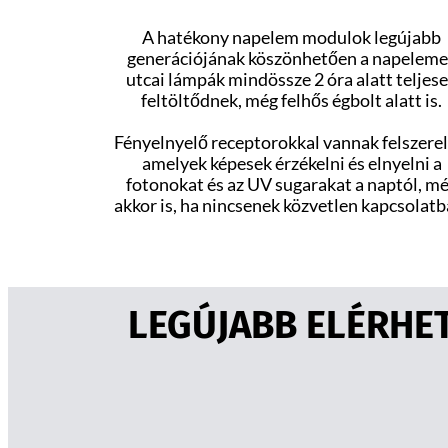
A hatékony napelem modulok legújabb
generációjának köszönhetően a napelem
utcai lámpák mindössze 2 óra alatt teljes
feltöltődnek, még felhős égbolt alatt is.
Fényelnyelő receptorokkal vannak felszerel
amelyek képesek érzékelni és elnyelni a
fotonokat és az UV sugarakat a naptól, m
akkor is, ha nincsenek közvetlen kapcsolatb
LEGÚJABB ELÉRHET