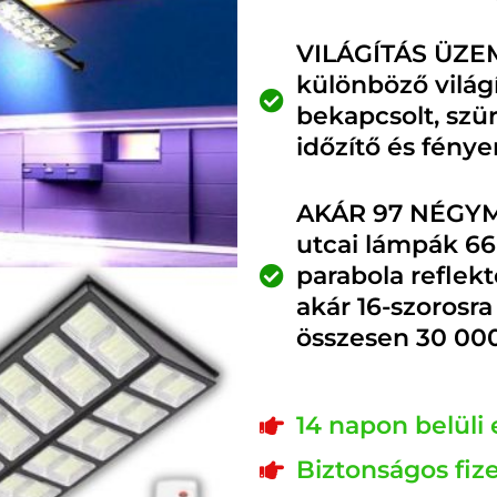
VILÁGÍTÁS ÜZEMM
különböző világí
bekapcsolt, szü
időzítő és fénye
AKÁR 97 NÉGYM
utcai lámpák 66
parabola reflekt
akár 16-szorosra
összesen 30 000
14 napon belüli e
Biztonságos fiz