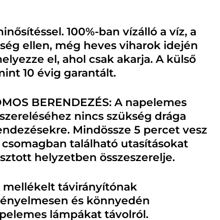
nősítéssel. 100%-ban vízálló a víz, a
sség ellen, még heves viharok idején
helyezze el, ahol csak akarja. A külső
int 10 évig garantált.
OMOS BERENDEZÉS: A napelemes
lszereléséhez nincs szükség drága
ndezésekre. Mindössze 5 percet vesz
 csomagban található utasításokat
sztott helyzetben összeszerelje.
mellékelt távirányítónak
kényelmesen és könnyedén
apelemes lámpákat távolról.