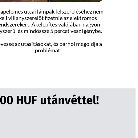
napelemes utcai lámpák felszereléséhez nem
kell villanyszerelőt fizetnie az elektromos
endszerekért. A telepítés valójában nagyon
yszerű, és mindössze 5 percet vesz igénybe.
vesse az utasításokat, és bárhol megoldja a
problémát.
0 HUF utánvéttel!