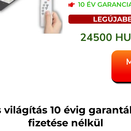
10 ÉV GARANCI
LEGÚJABB
24500 H
M
 világítás 10 évig garantá
fizetése nélkül