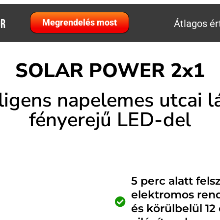
OR
Megrendelés most
Átlagos ér
SOLAR POWER 2x1
elligens napelemes utcai
fényerejű LED-del
5 perc alatt fel
elektromos rend
és körülbelül 12