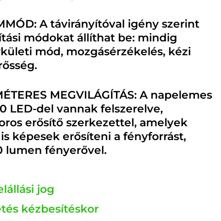
ÓD: A távirányítóval igény szerint
tási módokat állíthat be: mindig
rkületi mód, mozgásérzékelés, kézi
rősség.
ÉTERES MEGVILÁGÍTÁS: A napelemes
0 LED-del vannak felszerelve,
oros erősítő szerkezettel, amelyek
 is képesek erősíteni a fényforrást,
 lumen fényerővel.
lállási jog
etés kézbesítéskor