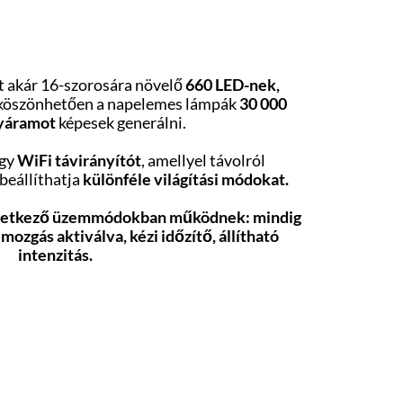
át akár 16-szorosára növelő
660 LED-nek,
köszönhetően a napelemes lámpák
30 000
yáramot
képesek generálni.
egy
WiFi távirányítót
, amellyel távolról
 beállíthatja
különféle világítási módokat.
következő üzemmódokban működnek: mindig
mozgás aktiválva, kézi időzítő, állítható
intenzitás.