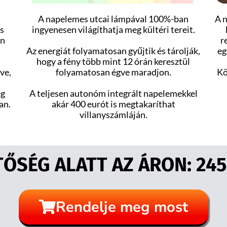
A napelemes utcai lámpával 100%-ban
A 
es
ingyenesen világíthatja meg kültéri tereit.
en
r
Az energiát folyamatosan gyűjtik és tárolják,
eg
hogy a fény több mint 12 órán keresztül
ve,
folyamatosan égve maradjon.
Kö
ég
A teljesen autonóm integrált napelemekkel
an.
akár 400 eurót is megtakaríthat
villanyszámláján.
ŐSÉG ALATT AZ ÁRON: 2450
Rendelje meg most