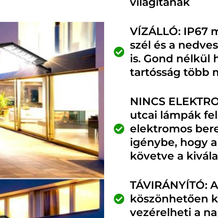
világítanak
VÍZÁLLÓ: IP67 mi
szél és a nedve
is. Gond nélkül 
tartósság több m
NINCS ELEKTR
utcai lámpák fe
elektromos bere
igénybe, hogy a
követve a kivála
TÁVIRÁNYÍTÓ: A 
köszönhetően 
vezérelheti a n