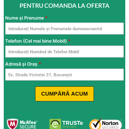
PENTRU COMANDA LA OFERTA
FLAMYFOX
Nume și Prenume
*
-
Catene
Telefon (Cel mai bine Mobil)
*
da
neve
Romania
Adresă și Oraș
*
CUMPĂRĂ ACUM