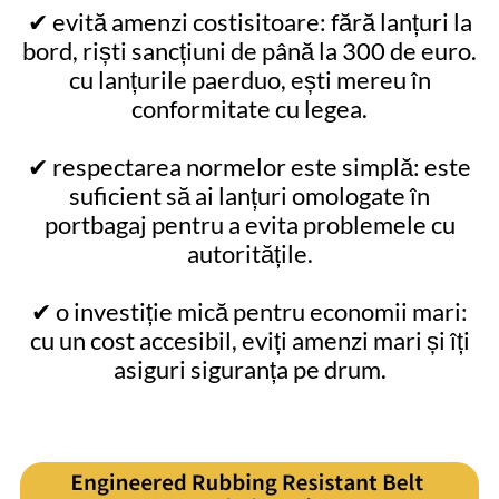
✔ evită amenzi costisitoare: fără lanțuri la
bord, riști sancțiuni de până la 300 de euro.
cu lanțurile paerduo, ești mereu în
conformitate cu legea.
✔ respectarea normelor este simplă: este
suficient să ai lanțuri omologate în
portbagaj pentru a evita problemele cu
autoritățile.
✔ o investiție mică pentru economii mari:
cu un cost accesibil, eviți amenzi mari și îți
asiguri siguranța pe drum.