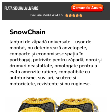
Comanda Acum
PLATA SIGURĂ LA LIVRARE
Evaluare Medie 4.94 / 5





SnowChain
lanțuri de zăpadă universale – ușor de
montat, nu deteriorează anvelopele,
compacte și economisesc spațiu în
portbagaj, potrivite pentru zăpadă, noroi și
drumuri neasfaltate, omologate pentru a
evita amenzile rutiere, compatibile cu
autoturisme, suv-uri, scutere și
motociclete, rezistente și nu ruginesc.