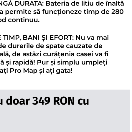
Ă DURATA: Bateria de litiu de înaltă
va permite să funcționeze timp de 280
od continuu.
IMP, BANI ȘI EFORT: Nu va mai
 de durerile de spate cauzate de
ă, de astăzi curățenia casei va fi
 și rapidă! Pur și simplu umpleți
ați Pro Map și ați gata!
 doar 349 RON cu