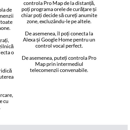
controla Pro Map de la distanță,
poți programa orele de curățare și
ola de
chiar poți decide să cureți anumite
menzii
zone, excluzându-le pe altele.
 toate
hone.
De asemenea, îl poți conecta la
Alexa și Google Home pentru un
rați,
control vocal perfect.
ilnică
lecta o
De asemenea, puteți controla Pro
Map prin intermediul
telecomenzii convenabile.
ridică
uterea
urcare,
e cu
.