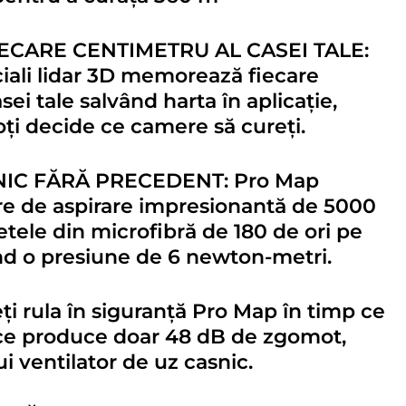
IECARE CENTIMETRU AL CASEI TALE:
ciali lidar 3D memorează fiecare
ei tale salvând harta în aplicație,
poți decide ce camere să cureți.
IC FĂRĂ PRECEDENT: Pro Map
re de aspirare impresionantă de 5000
vetele din microfibră de 180 de ori pe
nd o presiune de 6 newton-metri.
i rula în siguranță Pro Map în timp ce
ce produce doar 48 dB de zgomot,
i ventilator de uz casnic.