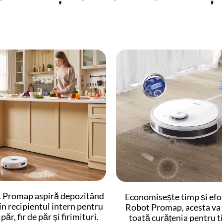
 Promap aspiră depozitând
Economisește timp și efo
în recipientul intern pentru
Robot Promap, acesta va 
 păr, fir de păr și firimituri.
toată curățenia pentru t