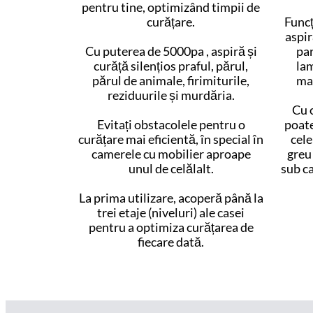
pentru tine, optimizând timpii de
curățare.
Funcț
aspir
Cu puterea de 5000pa , aspiră și
par
curăță silențios praful, părul,
lam
părul de animale, firimiturile,
mar
reziduurile și murdăria.
Cu o
Evitați obstacolele pentru o
poate
curățare mai eficientă, în special în
cele
camerele cu mobilier aproape
greu 
unul de celălalt.
sub ca
La prima utilizare, acoperă până la
trei etaje (niveluri) ale casei
pentru a optimiza curățarea de
fiecare dată.