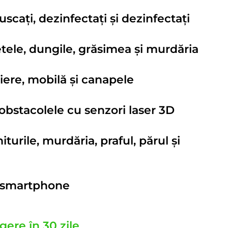
 uscați, dezinfectați și dezinfectați
tele, dungile, grăsimea și murdăria
iere, mobilă și canapele
i obstacolele cu senzori laser 3D
turile, murdăria, praful, părul și
n smartphone
gere în 30 zile