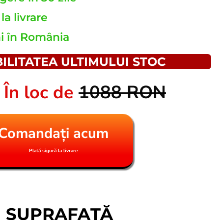
la livrare
ni în România
ILITATEA ULTIMULUI STOC
N
În loc de
1088 RON
Comandați acum
Plată sigură la livrare
ȘI SUPRAFAȚĂ