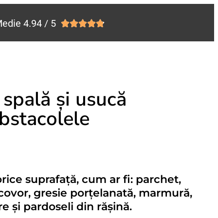
edie 4.94 / 5





 spală și usucă
obstacolele
rice suprafață, cum ar fi: parchet,
 covor, gresie porțelanată, marmură,
e și pardoseli din rășină.