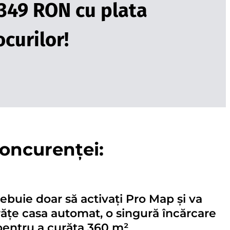
 349 RON cu plata
curilor!
concurenței:
buie doar să activați Pro Map și va
rățe casa automat, o singură încărcare
pentru a curăța 360 m²