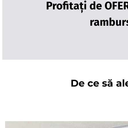
Profitați de OFE
ramburs
De ce să al