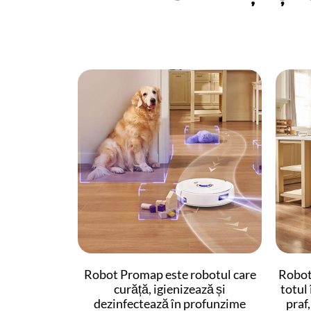
Robot Promap este robotul care
Robot
curăță, igienizează și
totul 
dezinfectează în profunzime
praf,