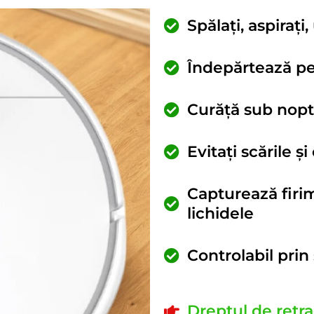
Spălați, aspirați,
Îndepărtează pe
Curăță sub nopt
Evitați scările ș
Capturează firimi
lichidele
Controlabil pri
Dreptul de retra