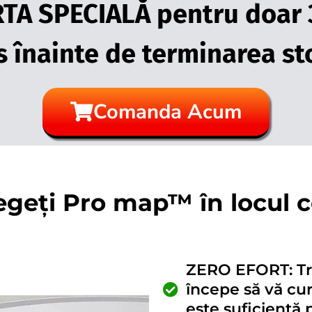
RTA SPECIALĂ pentru doar
 înainte de terminarea sto
Comanda Acum
egeți Pro map™ în locul 
ZERO EFORT: Tre
începe să vă cu
este suficientă 