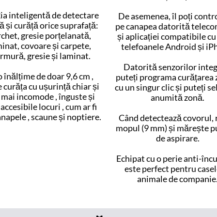
ia inteligentă de detectare
De asemenea, îl poți contr
ă și curăță orice suprafață:
pe canapea datorită teleco
chet, gresie porțelanată,
și aplicației compatibile cu
inat, covoare și carpete,
telefoanele Android și iP
mură, gresie și laminat.
Datorită senzorilor integ
 înălțime de doar 9,6 cm ,
puteți programa curățarea z
 curăța cu ușurință chiar și
cu un singur clic și puteți se
 mai incomode , înguste și
anumită zonă.
accesibile locuri , cum ar fi
napele , scaune și noptiere.
Când detectează covorul, 
mopul (9 mm) și mărește p
de aspirare.
Echipat cu o perie anti-înc
este perfect pentru casel
animale de companie