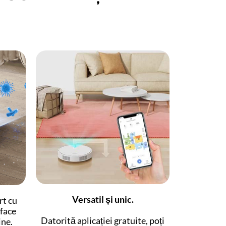
Versatil și unic.
rt cu
face
Datorită aplicației gratuite, poți
ine.