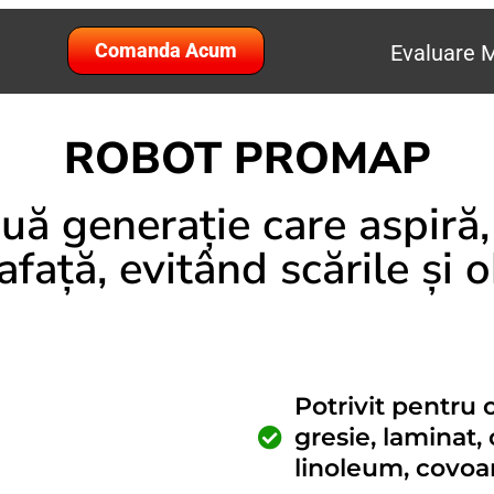
Comanda Acum
Evaluare M
ROBOT PROMAP
ă generație care aspiră,
afață, evitând scările și 
Potrivit pentru o
gresie, laminat,
linoleum, covoar