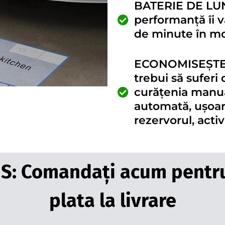
BATERIE DE LUNG
performanță îi 
de minute în m
ECONOMISEȘTE T
trebui să suferi
curățenia manual
automată, ușoară
rezervorul, activ
: Comandați acum pentru
plata la livrare