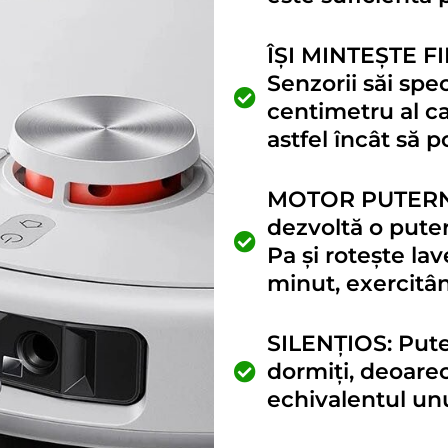
ÎȘI MINTEȘTE F
Senzorii săi spe
centimetru al cas
astfel încât să 
MOTOR PUTERN
dezvoltă o pute
Pa și rotește la
minut, exercitâ
SILENȚIOS: Puteț
dormiți, deoare
echivalentul unu