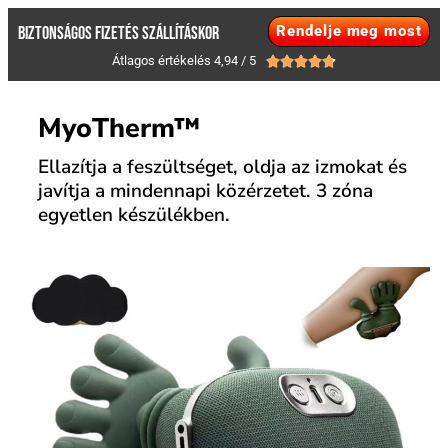
Rendelje meg most
BIZTONSÁGOS FIZETÉS SZÁLLÍTÁSKOR
Átlagos értékelés 4,94 / 5





MyoTherm™
Ellazítja a feszültséget, oldja az izmokat és
javítja a mindennapi közérzetet. 3 zóna
egyetlen készülékben.