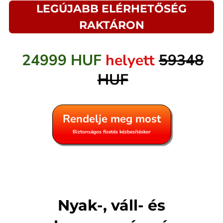
LEGÚJABB ELÉRHETŐSÉG
RAKTÁRON
24999 HUF
helyett
59348
HUF
Rendelje meg most
Biztonságos fizetés kézbesítéskor
Nyak-, váll- és