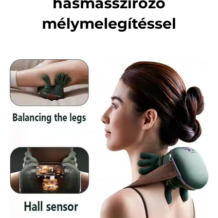
hasmasszírozó
mélymelegítéssel