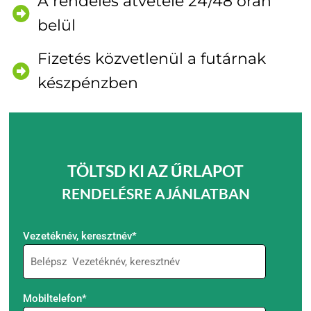
A rendelés átvétele 24/48 órán
belül
Fizetés közvetlenül a futárnak
készpénzben
TÖLTSD KI AZ ŰRLAPOT
RENDELÉSRE AJÁNLATBAN
Vezetéknév, keresztnév*
Mobiltelefon*