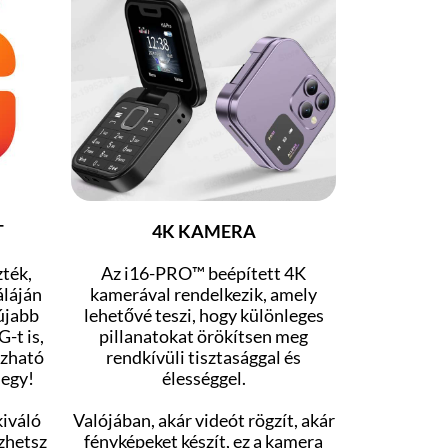
T
4K KAMERA
ték,
Az i16-PRO™ beépített 4K
áláján
kamerával rendelkezik, amely
újabb
lehetővé teszi, hogy különleges
-t is,
pillanatokat örökítsen meg
ízható
rendkívüli tisztasággal és
megy!
élességgel.
kiváló
Valójában, akár videót rögzít, akár
zhetsz
fényképeket készít, ez a kamera