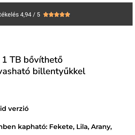
tékelés 4,94 / 5





1 TB bővíthető
asható billentyűkkel
d verzió
ben kapható: Fekete, Lila, Arany,