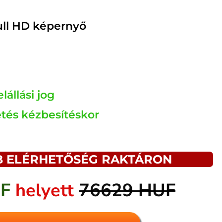
ull HD képernyő
lállási jog
etés kézbesítéskor
B ELÉRHETŐSÉG RAKTÁRON
UF
helyett
76629 HUF