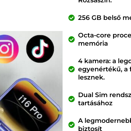
Rózsaszín.
256 GB belső me
Octa-core proce
memória
4 kamera: a leg
egyenértékű, a 
lesznek.
Dual Sim rendsz
tartásához
A legmodernebb
biztosít