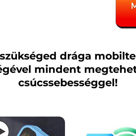
M
szükséged drága mobiltel
égével mindent megtehet
csúcssebességgel!