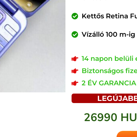
Kettős Retina F
Vízálló 100 m-ig
14 napon belüli e
Biztonságos fiz
2 ÉV GARANCIA
LEGÚJAB
26990 H