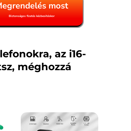
egrendelés most
Biztonságos fizetés kézbesítéskor
efonokra, az i16-
sz, méghozzá