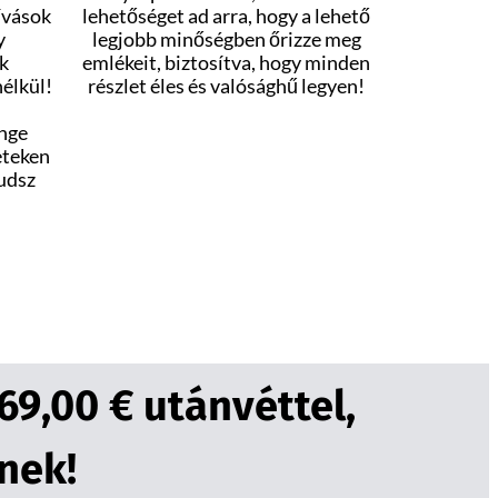
ívások
lehetőséget ad arra, hogy a lehető
y
legjobb minőségben őrizze meg
k
emlékeit, biztosítva, hogy minden
élkül!
részlet éles és valósághű legyen!
nge
eteken
tudsz
9,00 € utánvéttel,
nek!