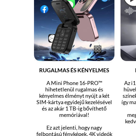
RUGALMAS ÉS KÉNYELMES
A Mini Phone 16-PRO™
Az i
hihetetlenül rugalmas és
hüve
kényelmes élményt nyújt a két
színek
SIM-kártya egyidejű kezelésével
így m
és az akár 1 TB-ig bővíthető
memóriával!
meg
kedv
Ez azt jelenti, hogy nagy
felbontású fényképek, 4K videók