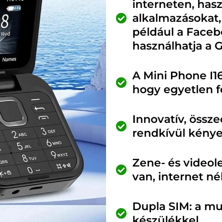
interneten, has
alkalmazásokat,
például a Faceb
használhatja a G
A Mini Phone I1
hogy egyetlen fe
Innovatív, össze
rendkívül kénye
Zene- és videol
van, internet nél
Dupla SIM: a mu
készülékkel.