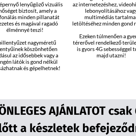
képernyő lenyűgöző vizuális
az internetezéshez, videoh
őséget biztosít, amely a
lebonyolításához vag
fonálás minden pillanatát
multimédiás tartalma
ezetes és magával ragadó
letöltéséhez minden gond n
élménnyé teszi!
Ezeken túlmenően a gye
billentyűzet nagyméretű
térerővel rendelkező terül
lentyűinek köszönhetően
is gyors 4G sebességgel 
dásul az idősebbek vagy a
majd utazni!
ngén látók is gond nélkül
sázhatnak és gépelhetnek!
LÖNLEGES AJÁNLATOT csak 6
lőtt a készletek befejeződ