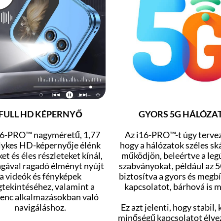
FULL HD KÉPERNYŐ
GYORS 5G HÁLÓZA
16-PRO™ nagyméretű, 1,77
Az i16-PRO™-t úgy tervez
lykes HD-képernyője élénk
hogy a hálózatok széles sk
et és éles részleteket kínál,
működjön, beleértve a leg
agával ragadó élményt nyújt
szabványokat, például az 5G
a videók és fényképek
biztosítva a gyors és megb
tekintéséhez, valamint a
kapcsolatot, bárhová is 
enc alkalmazásokban való
navigáláshoz.
Ez azt jelenti, hogy stabil, 
minőségű kapcsolatot élve