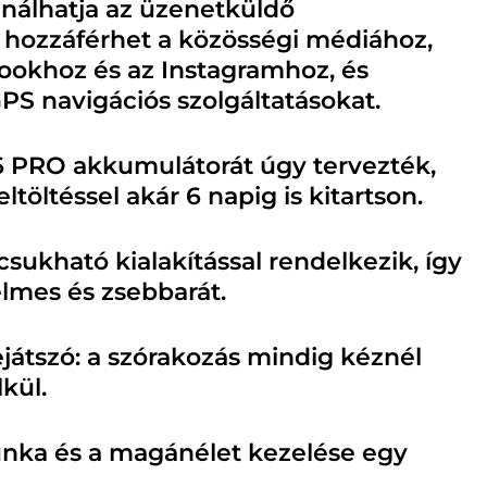
ználhatja az üzenetküldő
 hozzáférhet a közösségi médiához,
ookhoz és az Instagramhoz, és
PS navigációs szolgáltatásokat.
6 PRO akkumulátorát úgy tervezték,
ltöltéssel akár 6 napig is kitartson.
csukható kialakítással rendelkezik, így
lmes és zsebbarát.
ejátszó: a szórakozás mindig kéznél
kül.
nka és a magánélet kezelése egy