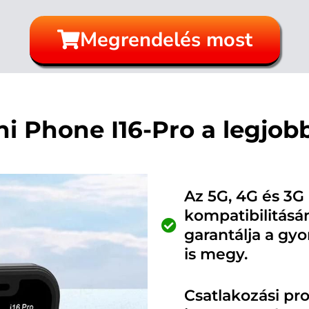
Megrendelés most
ni Phone I16-Pro a legjob
Az 5G, 4G és 3G
kompatibilitásá
garantálja a gy
is megy.
Csatlakozási pr