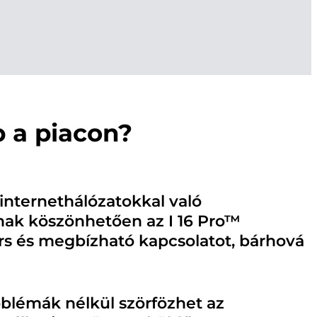
b a piacon?
 internethálózatokkal való
nak köszönhetően az I 16 Pro™
ors és megbízható kapcsolatot, bárhová
oblémák nélkül szörfözhet az