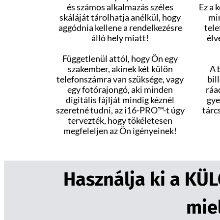
és számos alkalmazás széles
Ez a 
skáláját tárolhatja anélkül, hogy
min
aggódnia kellene a rendelkezésre
tele
álló hely miatt!
élv
Függetlenül attól, hogy Ön egy
szakember, akinek két külön
A 
telefonszámra van szüksége, vagy
bil
egy fotórajongó, aki minden
ráa
digitális fájlját mindig kéznél
gye
szeretné tudni, az i16-PRO™-t úgy
tárc
tervezték, hogy tökéletesen
megfeleljen az Ön igényeinek!
Használja ki a KÜ
mie