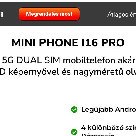
OR
Megrendelés most
Átlagos ér
MINI PHONE I16 PRO
 5G DUAL SIM mobiltelefon akár 
D képernyővel és nagyméretű olv
Legújabb Androi
4 különböző szín