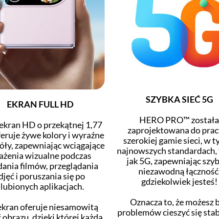
SZYBKA SIEĆ 5G
EKRAN FULL HD
HERO PRO™ została
ekran HD o przekątnej 1,77
zaprojektowana do prac
feruje żywe kolory i wyraźne
szerokiej gamie sieci, w 
óły, zapewniając wciągające
najnowszych standardach, 
ażenia wizualne podczas
jak 5G, zapewniając szyb
dania filmów, przeglądania
niezawodną łączność
djęć i poruszania się po
gdziekolwiek jesteś!
lubionych aplikacjach.
Oznacza to, że możesz 
ekran oferuje niesamowitą
problemów cieszyć się sta
 obrazu, dzięki której każda