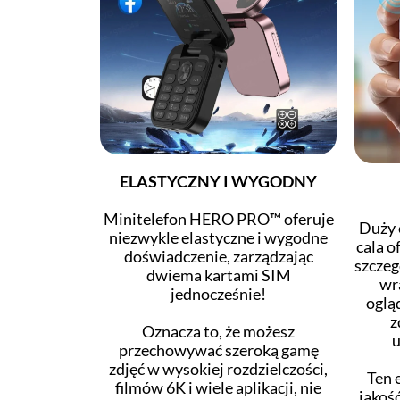
ELASTYCZNY I WYGODNY
Minitelefon HERO PRO™ oferuje
Duży 
niezwykle elastyczne i wygodne
cala o
doświadczenie, zarządzając
szczeg
dwiema kartami SIM
wr
jednocześnie!
oglą
z
Oznacza to, że możesz
u
przechowywać szeroką gamę
zdjęć w wysokiej rozdzielczości,
Ten 
filmów 6K i wiele aplikacji, nie
jakość