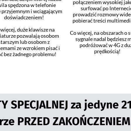
połączeniem wysokiej jako
ila spędzona w telefonie
surfować po Interneci
e przyjemnym i wciągającym
prowadzić rozmowy wide
doświadczeniem!
pobierać treści multimedi
więcej, duże klawisze na
Co więcej, na obszarach o 
iaturze pozwalają osobom
sygnale nadal będziesz 
starszym lub osobom z
podróżować w 4G z du
emami ze wzrokiem pisać i
prędkością!
ać bez żadnego problemu!
TY SPECJALNEJ za jedyne 21
orze PRZED ZAKOŃCZENIE