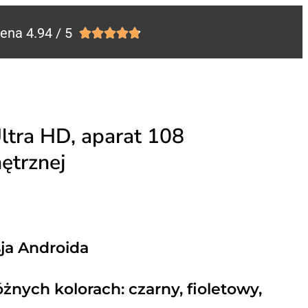
ena 4.94 / 5





tra HD, aparat 108
ętrznej
ja Androida
żnych kolorach: czarny, fioletowy,