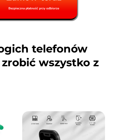
Bezpieczna płatność przy odbiorze
rogich telefonów
robić wszystko z