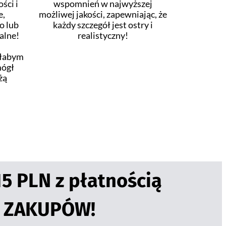
ści i
wspomnień w najwyższej
e,
możliwej jakości, zapewniając, że
o lub
każdy szczegół jest ostry i
alne!
realistyczny!
słabym
mógł
żą
5 PLN z płatnością
M ZAKUPÓW!