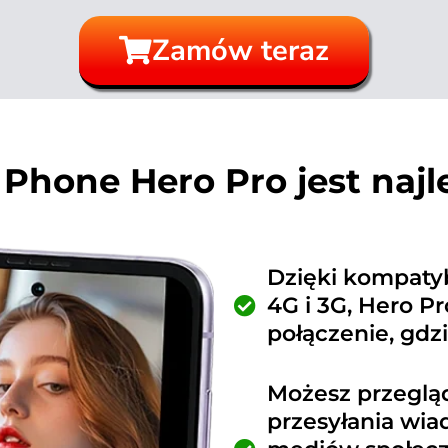
Zamów teraz
 Phone Hero Pro jest najl
Dzięki kompatyb
4G i 3G, Hero P
połączenie, gdzi
Możesz przegląda
przesyłania wia