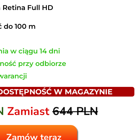
 Retina Full HD
 do 100 m
ia w ciągu 14 dni
ność przy odbiorze
gwarancji
 DOSTĘPNOŚĆ W MAGAZYNIE
LN
Zamiast
644 PLN
Zamów teraz