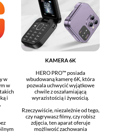
KAMERA 6K
HERO PRO™ posiada
y w
wbudowaną kamerę 6K, która
tym w
pozwala uchwycić wyjątkowe
takich
chwile z oszałamiającą
ką i
wyrazistością i żywością.
,
Rzeczywiście, niezależnie od tego,
czy nagrywasz filmy, czy robisz
bez
zdjęcia, ten aparat oferuje
bilnym
możliwość zachowania