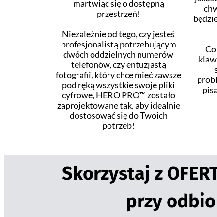
martwiąc się o dostępną
chw
przestrzeń!
będzi
Niezależnie od tego, czy jesteś
profesjonalistą potrzebującym
Co 
dwóch oddzielnych numerów
klaw
telefonów, czy entuzjastą
fotografii, który chce mieć zawsze
probl
pod ręką wszystkie swoje pliki
pis
cyfrowe, HERO PRO™ zostało
zaprojektowane tak, aby idealnie
dostosować się do Twoich
potrzeb!
Skorzystaj z OFER
przy odbi