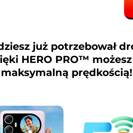
dziesz już potrzebował d
ięki HERO PRO™ możesz z
maksymalną prędkością!