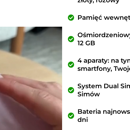
złoty, różowy
Pamięć wewnęt
Ośmiordzeniowy
12 GB
4 aparaty: na t
smartfony, Twoje
System Dual Si
Simów
Bateria najnows
dni