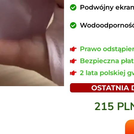
Podwójny ekran
Wodoodporność
Prawo odstąpien
Bezpieczna płat
2 lata polskiej 
OSTATNIA
215 P