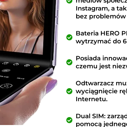
mediów społeczn
Instagram, a ta
bez problemów 
Bateria HERO PR
wytrzymać do 6
Posiada innowac
czemu jest niez
Odtwarzacz muz
wyciągnięcie ręk
Internetu.
Dual SIM: zarzą
pomocą jednego