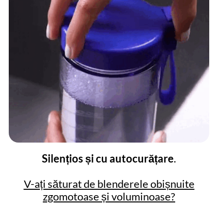
Silențios și cu autocurățare
.
V-ați săturat de blenderele obișnuite
zgomotoase și voluminoase?