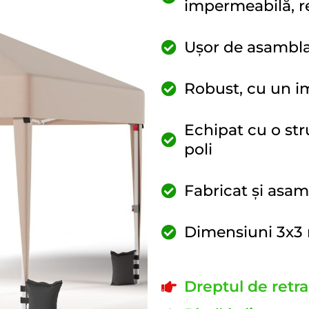
impermeabilă, re
Ușor de asamblat
Robust, cu un i
Echipat cu o str
poli
Fabricat și asa
Dimensiuni 3x3 
Dreptul de retra