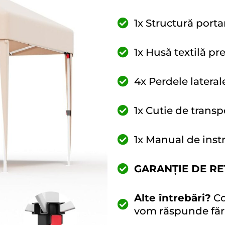
1x Structură porta
1x Husă textilă p
4x Perdele lateral
1x Cutie de transp
1x Manual de inst
GARANȚIE DE RE
Alte întrebări?
Co
vom răspunde fără