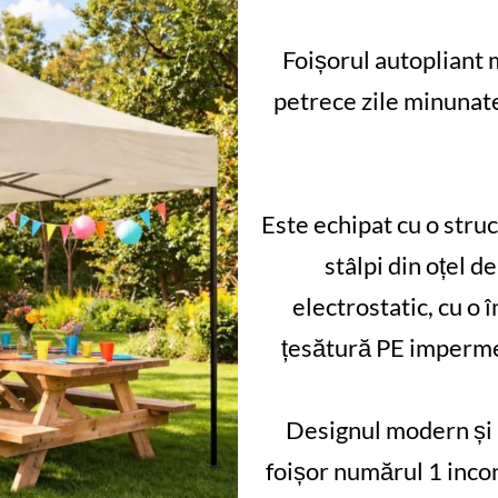
Foișorul autopliant 
petrece zile minunate
Este echipat cu o struc
stâlpi din oțel d
electrostatic, cu o 
țesătură PE impermea
Designul modern și m
foișor numărul 1 incon