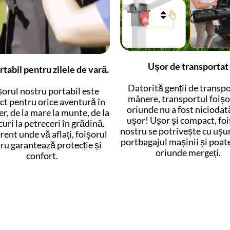
Ușor de transportat
tabil pentru zilele de vară.
Datorită genții de transpo
șorul nostru portabil este
mânere, transportul foișo
ct pentru orice aventură în
oriunde nu a fost niciodat
er, de la mare la munte, de la
ușor! Ușor și compact, foi
curi la petreceri în grădină.
nostru se potrivește cu ușur
rent unde vă aflați, foișorul
portbagajul mașinii și poate 
ru garantează protecție și
oriunde mergeți.
confort.