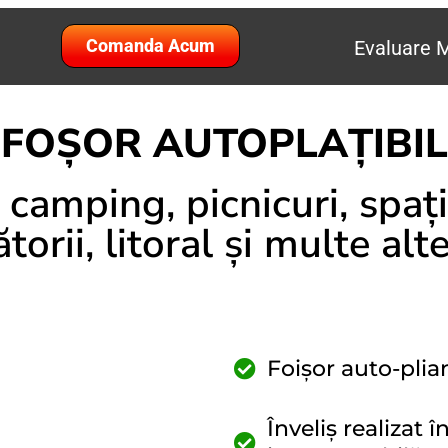
Comanda Acum
Evaluare M
FOȘOR AUTOPLAȚIBIL
camping, picnicuri, spații
ătorii, litoral și multe altel
Foișor auto-plia
Înveliș realizat 