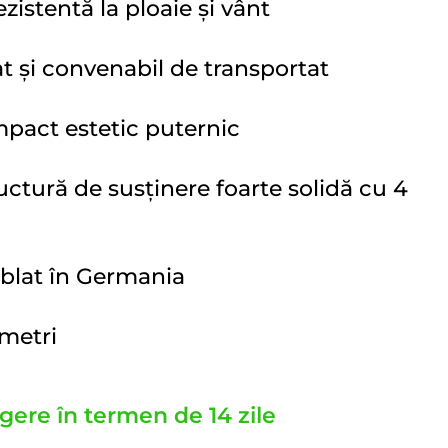
zistentă la ploaie și vânt
 și convenabil de transportat
mpact estetic puternic
uctură de susținere foarte solidă cu 4
mblat în Germania
metri
gere în termen de 14 zile