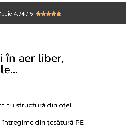
edie 4.94 / 5





 în aer liber,
e...
nt cu structură din oțel
în întregime din țesătură PE