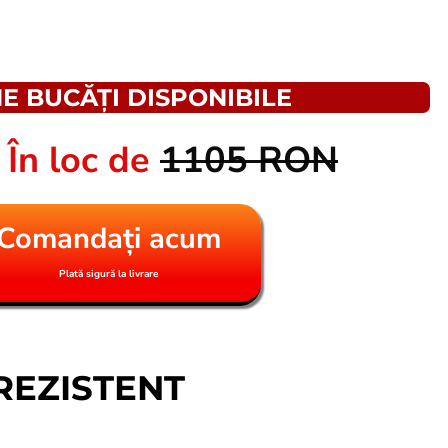
E BUCĂȚI DISPONIBILE
N
În loc de
1105 RON
Comandați acum
Plată sigură la livrare
REZISTENT