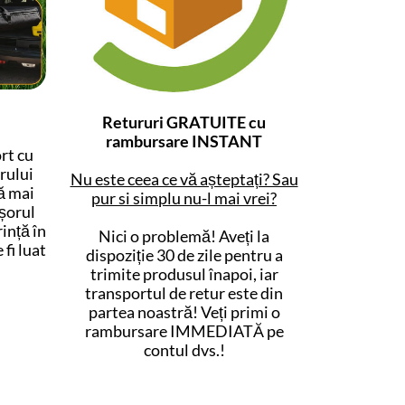
Retururi GRATUITE cu
rambursare INSTANT
rt cu
rului
Nu este ceea ce vă așteptați? Sau
ă mai
pur si simplu nu-l mai vrei?
șorul
ință în
Nici o problemă! Aveți la
fi luat
dispoziție 30 de zile pentru a
trimite produsul înapoi, iar
transportul de retur este din
partea noastră! Veți primi o
rambursare IMMEDIATĂ pe
contul dvs.!