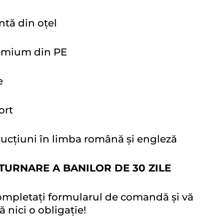
ntă din oțel
remium din PE
e
ort
rucțiuni în limba română și engleză
TURNARE A BANILOR DE 30 ZILE
mpletați formularul de comandă și vă
 nici o obligație!