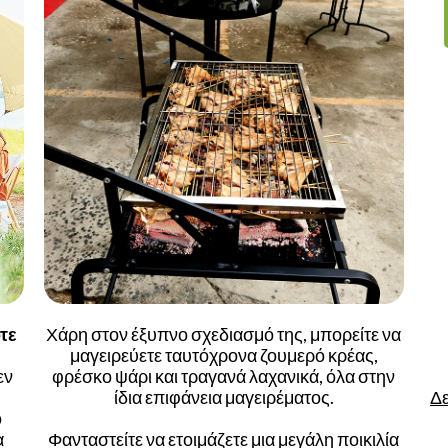
τε
Χάρη στον έξυπνο σχεδιασμό της, μπορείτε να
μαγειρεύετε ταυτόχρονα ζουμερό κρέας,
εν
φρέσκο ψάρι και τραγανά λαχανικά, όλα στην
ίδια επιφάνεια μαγειρέματος.
Δε
ο
α
Φανταστείτε να ετοιμάζετε μια μεγάλη ποικιλία