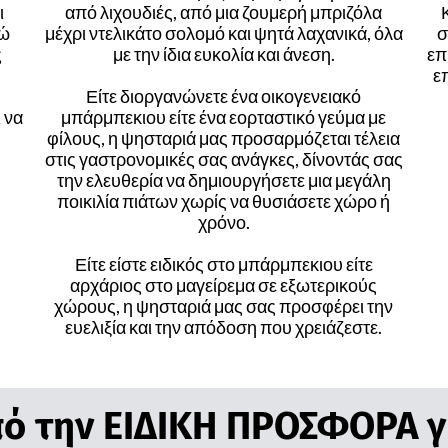
ι
από λιχουδιές, από μια ζουμερή μπριζόλα
νώ
μέχρι ντελικάτο σολομό και ψητά λαχανικά, όλα
σ
ς
με την ίδια ευκολία και άνεση.
επ
ε
Είτε διοργανώνετε ένα οικογενειακό
 να
μπάρμπεκιου είτε ένα εορταστικό γεύμα με
φίλους, η ψησταριά μας προσαρμόζεται τέλεια
στις γαστρονομικές σας ανάγκες, δίνοντάς σας
την ελευθερία να δημιουργήσετε μια μεγάλη
ποικιλία πιάτων χωρίς να θυσιάσετε χώρο ή
χρόνο.
Είτε είστε ειδικός στο μπάρμπεκιου είτε
αρχάριος στο μαγείρεμα σε εξωτερικούς
χώρους, η ψησταριά μας σας προσφέρει την
ευελιξία και την απόδοση που χρειάζεστε.
ό την ΕΙΔΙΚΗ ΠΡΟΣΦΟΡΑ γι