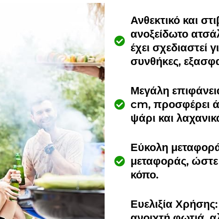
Ανθεκτικό και στ
ανοξείδωτο ατσάλ
έχει σχεδιαστεί γ
συνθήκες, εξασφα
Μεγάλη επιφάνεια
cm, προσφέρει ά
ψάρι και λαχανικ
Εύκολη μεταφορά
μεταφοράς, ώστε 
κόπο.
Ευελιξία Χρήσης:
ανοιχτή φωτιά, α