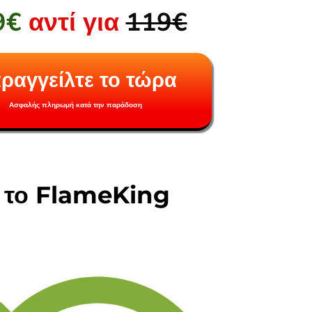
9€
αντί για
119€
ραγγείλτε το τώρα
Ασφαλής πληρωμή κατά την παράδοση
ε το FlameKing