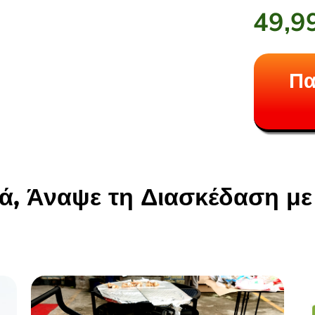
49,9
Πα
ά, Άναψε τη Διασκέδαση μ