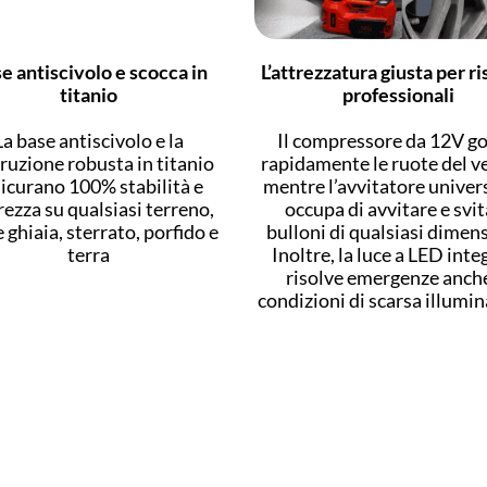
e antiscivolo e scocca in
L’attrezzatura giusta per ri
titanio
professionali
La base antiscivolo e la
Il compressore da 12V go
ruzione robusta in titanio
rapidamente le ruote del ve
icurano 100% stabilità e
mentre l’avvitatore univers
rezza su qualsiasi terreno,
occupa di avvitare e svi
ghiaia, sterrato, porfido e
bulloni di qualsiasi dimen
terra
Inoltre, la luce a LED inte
risolve emergenze anche
condizioni di scarsa illumi