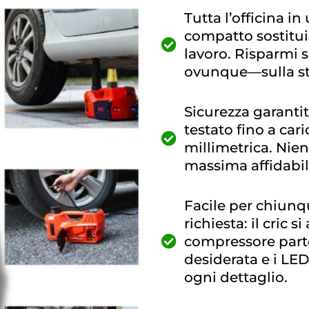
Tutta l’officina i
compatto sostituis
lavoro. Risparmi s
ovunque—sulla str
Sicurezza garantit
testato fino a cari
millimetrica. Nien
massima affidabili
Facile per chiunq
richiesta: il cric 
compressore part
desiderata e i LE
ogni dettaglio.