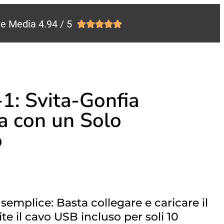
e Media 4.94 / 5





-1: Svita-Gonfia
za con un Solo
o
mplice: Basta collegare e caricare il
te il cavo USB incluso per soli 10