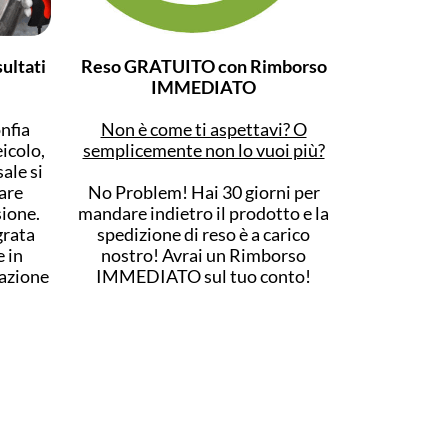
sultati
Reso GRATUITO con Rimborso
IMMEDIATO
nfia
Non è come ti aspettavi? O
icolo,
semplicemente non lo vuoi più?
ale si
tare
No Problem! Hai 30 giorni per
sione.
mandare indietro il prodotto e la
grata
spedizione di reso è a carico
 in
nostro! Avrai un Rimborso
nazione
IMMEDIATO sul tuo conto!