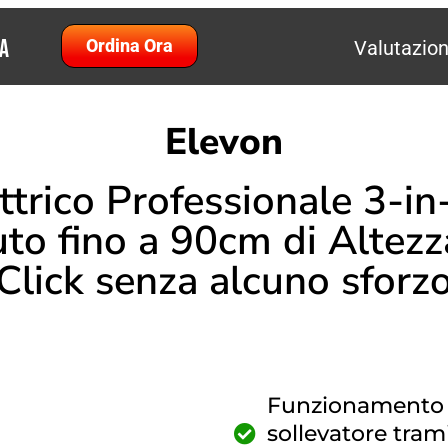
a
Ordina Ora
Valutazion
Elevon
ttrico Professionale 3-in
auto fino a 90cm di Altez
Click senza alcuno sforz
Funzionamento se
sollevatore trami