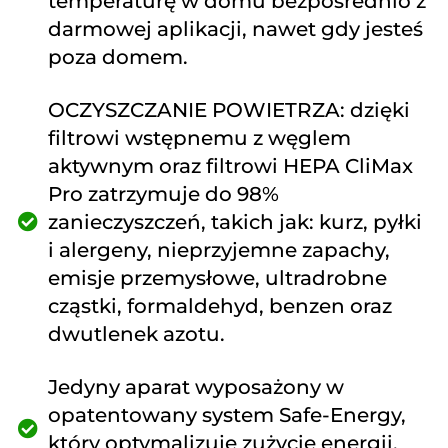
temperaturę w domu bezpośrednio z
darmowej aplikacji, nawet gdy jesteś
poza domem.
OCZYSZCZANIE POWIETRZA: dzięki
filtrowi wstępnemu z węglem
aktywnym oraz filtrowi HEPA CliMax
Pro zatrzymuje do 98%
zanieczyszczeń, takich jak: kurz, pyłki
i alergeny, nieprzyjemne zapachy,
emisje przemysłowe, ultradrobne
cząstki, formaldehyd, benzen oraz
dwutlenek azotu.
Jedyny aparat wyposażony w
opatentowany system Safe-Energy,
który optymalizuje zużycie energii,