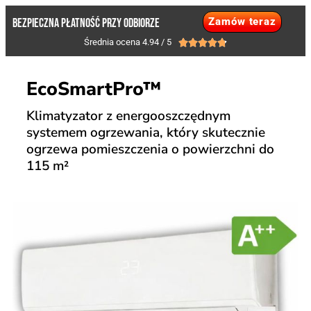
Zamów teraz
BEZPIECZNA PŁATNOŚĆ PRZY ODBIORZE
Średnia ocena 4.94 / 5





EcoSmartPro™
Klimatyzator z energooszczędnym
systemem ogrzewania, który skutecznie
ogrzewa pomieszczenia o powierzchni do
115 m²