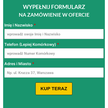
WYPEŁNIJ FORMULARZ
NA ZAMÓWIENIE W OFERCIE
FLAMYFOX
Imię i Nazwisko
*
-
Condizionatore
Telefon (Lepiej Komórkowy)
*
a
parete
Polonia
Adres i Miasto
*
KUP TERAZ