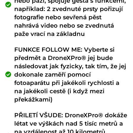
nebo paží, spojuje gesta s funkcemi,
například: 2 zvednuté prsty pořizují
fotografie nebo sevřená pěst
nahrává video nebo se zvednutá
paže vrací na základnu
FUNKCE FOLLOW ME: Vyberte si
předmět a DroneXPro® jej bude
následovat jak fyzicky, tak tím, že jej
dokonale zaměří pomocí
fotoaparátu při jakékoli rychlosti a
na jakékoli cestě (i když mezi
překážkami)
PŘILETÍ VŠUDE: DroneXPro® dokáže
létat ve výškách nad 5 tisíc metrů a
na vzdálenost až 10 kilometrů,