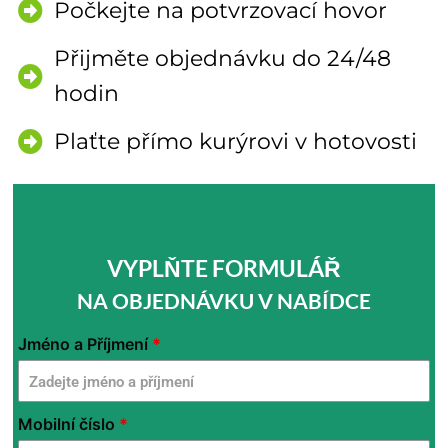
Počkejte na potvrzovací hovor
Přijměte objednávku do 24/48
hodin
Plaťte přímo kurýrovi v hotovosti
VYPLŇTE FORMULÁŘ
NA OBJEDNÁVKU V NABÍDCE
TERRALEADS
Jméno a Příjmení
*
-
Drone
Mobilní číslo
*
Rep