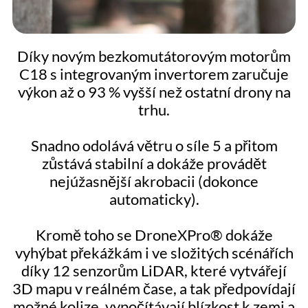
Díky novým bezkomutátorovým motorům
C18 s integrovaným invertorem zaručuje
výkon až o 93 % vyšší než ostatní drony na
trhu.
Snadno odolává větru o síle 5 a přitom
zůstává stabilní a dokáže provádět
nejúžasnější akrobacii (dokonce
automaticky).
Kromě toho se DroneXPro® dokáže
vyhýbat překážkám i ve složitých scénářích
díky 12 senzorům LiDAR, které vytvářejí
3D mapu v reálném čase, a tak předpovídají
možné kolize, vypočítávají blízkost k zemi a