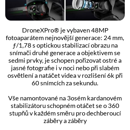
DroneXPro® je vybaven 48MP
fotoaparátem nejnovější generace: 24 mm,
ƒ/1,78 s optickou stabilizací obrazu na
snímači druhé generace a objektivem se
sedmi prvky, je schopen pořizovat ostré a
jasné fotografie i v noci nebo při slabém
osvětlení a natáčet videa v rozlišení 6k při
60 snímcích za sekundu.
Vše namontované na 3osém kardanovém
stabilizátoru schopném otáčet se o 360
stupňů v každém směru pro dechberoucí
záběry a záběry