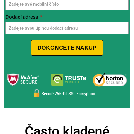
Ceca
Dodací adresa
*
DOKONČETE NÁKUP
Často kladené