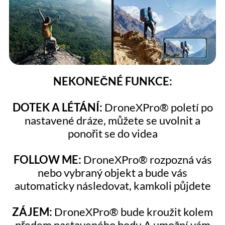
NEKONEČNÉ FUNKCE:
DOTEK A LÉTÁNÍ:
DroneXPro® poletí po
nastavené dráze, můžete se uvolnit a
ponořit se do videa
FOLLOW ME:
DroneXPro® rozpozná vás
nebo vybraný objekt a bude vás
automaticky následovat, kamkoli půjdete
ZÁJEM:
DroneXPro® bude kroužit kolem
předem nastaveného bodu A umožní vám