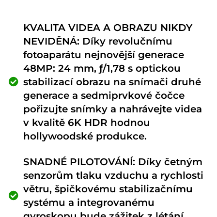
KVALITA VIDEA A OBRAZU NIKDY
NEVIDĚNÁ: Díky revolučnímu
fotoaparátu nejnovější generace
48MP: 24 mm, ƒ/1,78 s optickou
stabilizací obrazu na snímači druhé
generace a sedmiprvkové čočce
pořizujte snímky a nahrávejte videa
v kvalitě 6K HDR hodnou
hollywoodské produkce.
SNADNÉ PILOTOVÁNÍ: Díky četným
senzorům tlaku vzduchu a rychlosti
větru, špičkovému stabilizačnímu
systému a integrovanému
gyroskopu bude zážitek z létání