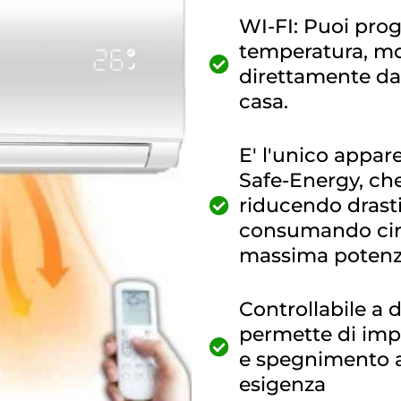
WI-FI: Puoi pr
temperatura, mo
direttamente dal
casa.
E' l'unico appar
Safe-Energy, che
riducendo drasti
consumando circ
massima poten
Controllabile a 
permette di imp
e spegnimento a
esigenza