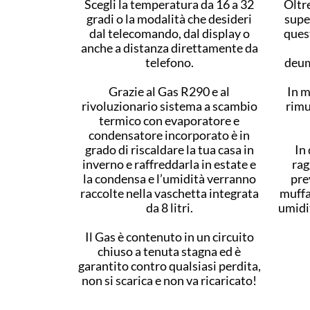
Scegli la temperatura da 16 a 32
Oltre
gradi o la modalità che desideri
super
dal telecomando, dal display o
ques
anche a distanza direttamente da
telefono.
deumi
Grazie al Gas R290 e al
In m
rivoluzionario sistema a scambio
rimu
termico con evaporatore e
condensatore incorporato è in
grado di riscaldare la tua casa in
In
inverno e raffreddarla in estate e
rag
la condensa e l’umidità verranno
pre
raccolte nella vaschetta integrata
muffa
da 8 litri.
umidit
Il Gas è contenuto in un circuito
chiuso a tenuta stagna ed è
garantito contro qualsiasi perdita,
non si scarica e non va ricaricato!