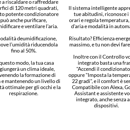
 a riscaldare o raffreddare
fici di 120 metri quadrati,
Il sistema intelligente appr
to potente condizionatore
tue abitudini, riconosce i
può anche purificare,
orari e regola temperatura,
dificare e ventilare l’aria.
d’aria e modalità in autom
odalità deumidificazione,
Risultato? Efficienza energe
ove l’umidità riducendola
massimo, e tu non devi fare
fino al 50%.
Inoltre con il Controllo v
 questo modo, la tua casa
integrato basta una fra
giungerà un clima ideale,
"Accendi il condizionato
venendo la formazione di
oppure "Imposta la temper
 e mantenendo un livello di
22 gradi", e il comfort è se
à ottimale per gli occhi e la
Compatibile con Alexa, G
respirazione.
Assistant e assistente vo
integrato, anche senza a
dispositivi.