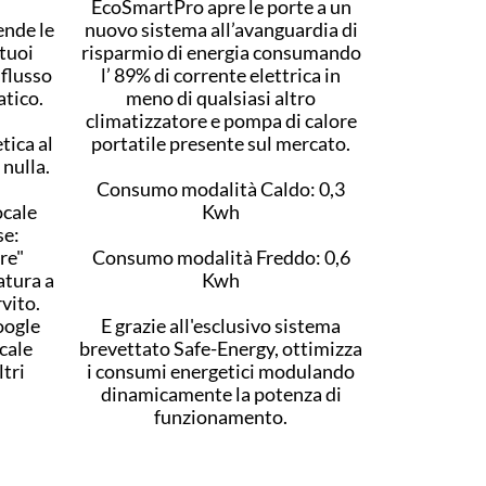
EcoSmartPro apre le porte a un
ende le
nuovo sistema all’avanguardia di
 tuoi
risparmio di energia consumando
 flusso
l’ 89% di corrente elettrica in
atico.
meno di qualsiasi altro
climatizzatore e pompa di calore
tica al
portatile presente sul mercato.
 nulla.
Consumo modalità Caldo: 0,3
ocale
Kwh
se:
re"
Consumo modalità Freddo: 0,6
atura a
Kwh
rvito.
oogle
E grazie all'esclusivo sistema
cale
brevettato Safe-Energy, ottimizza
ltri
i consumi energetici modulando
dinamicamente la potenza di
funzionamento.