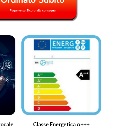
Pagamento Sicuro alla consegna
vocale
Classe Energetica А+++