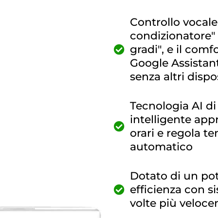
Controllo vocale
condizionatore"
gradi", e il comf
Google Assistant
senza altri dispos
Tecnologia AI di
intelligente appr
orari e regola te
automatico
Dotato di un po
efficienza con si
volte più veloce