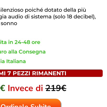
lenzioso poiché dotato della più
ia audio di sistema (solo 18 decibel),
l sonno
ta in 24-48 ore
ro alla Consegna
ia Italiana
MI 7 PEZZI RIMANENTI
9€
Invece di
219€
Ordinalo Subito