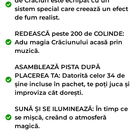
de Crăciun este echipat cu un
sistem special care creează un efect
de fum realist.
REDEASCĂ peste 200 de COLINDE:
Adu magia Crăciunului acasă prin
muzică.
ASAMBLEAZĂ PISTA DUPĂ
PLACEREA TA: Datorită celor 34 de
șine incluse în pachet, te poți juca și
improviza cât dorești.
SUNĂ ȘI SE ILUMINEAZĂ: În timp ce
se mișcă, creând o atmosferă
magică.