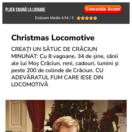
Comanda Acum
PLATA SIGURĂ LA LIVRARE
Evaluare Medie 4.94 / 5





Christmas Locomotive
CREAȚI UN SĂTUC DE CRĂCIUN
MINUNAT: Cu 8 vagoane, 34 de șine, sănii
ale lui Moș Crăciun, reni, cadouri, lumini și
peste 200 de colinde de Crăciun. CU
ADEVĂRATUL FUM CARE IESE DIN
LOCOMOTIVĂ