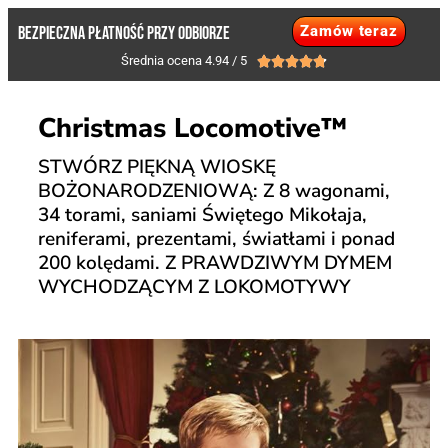
Zamów teraz
BEZPIECZNA PŁATNOŚĆ PRZY ODBIORZE
Średnia ocena 4.94 / 5





Christmas Locomotive™
STWÓRZ PIĘKNĄ WIOSKĘ
BOŻONARODZENIOWĄ: Z 8 wagonami,
34 torami, saniami Świętego Mikołaja,
reniferami, prezentami, światłami i ponad
200 kolędami. Z PRAWDZIWYM DYMEM
WYCHODZĄCYM Z LOKOMOTYWY