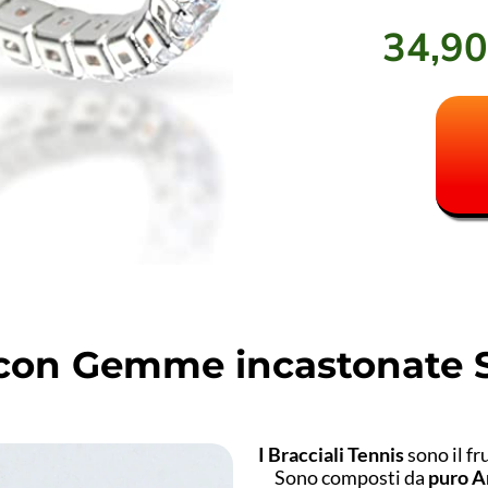
34,9
li con Gemme incastonat
I Bracciali Tennis
sono il fr
Sono composti da
puro A