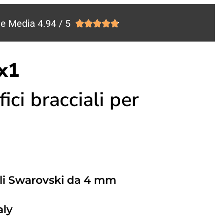
e Media 4.94 / 5





x1
ci bracciali per
i Swarovski da 4 mm
aly