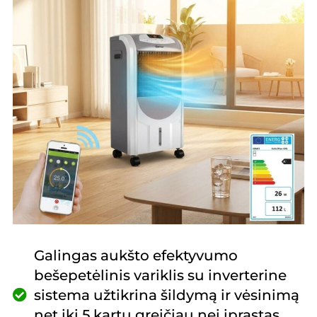
Galingas aukšto efektyvumo
bešepetėlinis variklis su inverterine
sistema užtikrina šildymą ir vėsinimą
net iki 5 kartų greičiau nei įprastas