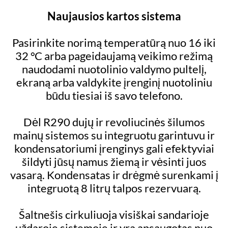
Naujausios kartos sistema
Pasirinkite norimą temperatūrą nuo 16 iki
32 °C arba pageidaujamą veikimo režimą
naudodami nuotolinio valdymo pultelį,
ekraną arba valdykite įrenginį nuotoliniu
būdu tiesiai iš savo telefono.
Dėl R290 dujų ir revoliucinės šilumos
mainų sistemos su integruotu garintuvu ir
kondensatoriumi įrenginys gali efektyviai
šildyti jūsų namus žiemą ir vėsinti juos
vasarą. Kondensatas ir drėgmė surenkami į
integruotą 8 litrų talpos rezervuarą.
Šaltnešis cirkuliuoja visiškai sandarioje
uždaroje sistemoje ir yra apsaugotas nuo