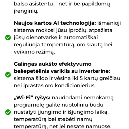
balso asistentu – net ir be papildomų
įrenginių.
Naujos kartos AI technologija:
išmanioji
sistema mokosi jūsų įpročių, atpažįsta
jūsų dienotvarkę ir automatiškai
reguliuoja temperatūrą, oro srautą bei
veikimo režimą.
Galingas aukšto efektyvumo
bešepetėlinis variklis su inverterine:
sistema šildo ir vėsina iki 5 kartų greičiau
nei įprastas oro kondicionierius.
„Wi-Fi“ ryšys:
naudodami nemokamą
programėlę galite nuotoliniu būdu
nustatyti įjungimo ir išjungimo laiką,
temperatūrą bei stebėti namų
temperatūrą, net jei nesate namuose.